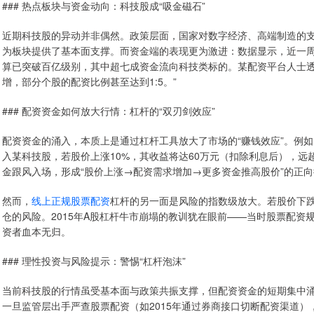
### 热点板块与资金动向：科技股成“吸金磁石”
近期科技股的异动并非偶然。政策层面，国家对数字经济、高端制造的
为板块提供了基本面支撑。而资金端的表现更为激进：数据显示，近一周
算已突破百亿级别，其中超七成资金流向科技类标的。某配资平台人士透
增，部分个股的配资比例甚至达到1:5。”
### 配资资金如何放大行情：杠杆的“双刃剑效应”
配资资金的涌入，本质上是通过杠杆工具放大了市场的“赚钱效应”。例如，
入某科技股，若股价上涨10%，其收益将达60万元（扣除利息后），远
金跟风入场，形成“股价上涨→配资需求增加→更多资金推高股价”的正
然而，
线上正规股票配资
杠杆的另一面是风险的指数级放大。若股价下跌
仓的风险。2015年A股杠杆牛市崩塌的教训犹在眼前——当时股票配资
资者血本无归。
### 理性投资与风险提示：警惕“杠杆泡沫”
当前科技股的行情虽受基本面与政策共振支撑，但配资资金的短期集中
一旦监管层出手严查股票配资（如2015年通过券商接口切断配资渠道）