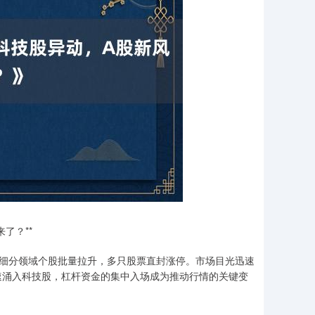
了？**
等细分领域个股批量拉升，多只股票直封涨停。市场目光迅速
速涌入科技股，杠杆资金的集中入场成为推动行情的关键变