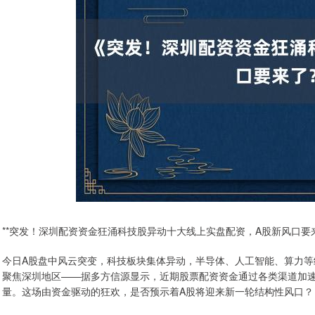
**突发！深圳配资资金狂涌科技股异动十大线上实盘配资，A股新风口要来
今日A股盘中风云突变，科技板块集体异动，半导体、人工智能、算力
聚焦深圳地区——据多方信源显示，近期股票配资资金通过各类渠道加
量。这场由资金驱动的狂欢，是否预示着A股将迎来新一轮结构性风口？