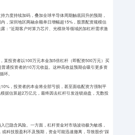
支持力度持续加码，叠加全球半导体周期触底回升的预期，
内，深圳地区两融余额单日增幅超15%，股票配资规模估
露：“近期客户对算力芯片、光模块等领域的加杠杆需求激
某投资者以100万元本金加5倍杠杆（即配资500万元）买
超普通投资者的10万元收益。这种高收益预期会吸引更多资
向循环。
10%，投资者的本金将全部亏损，甚至面临配资方强制平
规模据估算超2万亿元，最终因去杠杆引发连锁崩盘，无数投
涌入已隐含风险。一方面，杠杆资金对市场波动极为敏感，
，或科技股盈利不及预期，资金可能迅速撤离，导致股价“踩