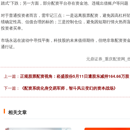
踏式”下跌；另一方面，部分配资平台存在资金池、违规出借账户等问题
对于普通投资者而言，需牢记三点：一是远离股票配资，避免因高杠杆陷
绩确定性高、估值合理的标的；三是控制仓位，避免因短期行情火热而
投资者买单。
市场永远在波动中寻找平衡，科技股的未来值得期待，但绝非靠配资资金
通行证。
元鼎证券_重庆配资网_
上一篇：
正规股票配资视角：崧盛股份5月11日遭股东减持164.66万股
下一篇：
《配资系统化身交易军师，智斗风云变幻的资本战场》
相关文章