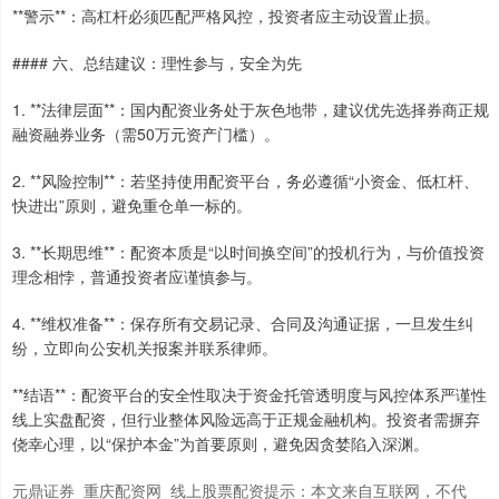
**警示**：高杠杆必须匹配严格风控，投资者应主动设置止损。
#### 六、总结建议：理性参与，安全为先
1. **法律层面**：国内配资业务处于灰色地带，建议优先选择券商正规
融资融券业务（需50万元资产门槛）。
上证综指
3915.67
+15.32
+0.39%
2. **风险控制**：若坚持使用配资平台，务必遵循“小资金、低杠杆、
快进出”原则，避免重仓单一标的。
3. **长期思维**：配资本质是“以时间换空间”的投机行为，与价值投资
理念相悖，普通投资者应谨慎参与。
4. **维权准备**：保存所有交易记录、合同及沟通证据，一旦发生纠
纷，立即向公安机关报案并联系律师。
**结语**：配资平台的安全性取决于资金托管透明度与风控体系严谨性
深证成指
14242.21
+132.09
+0.94%
线上实盘配资，但行业整体风险远高于正规金融机构。投资者需摒弃
侥幸心理，以“保护本金”为首要原则，避免因贪婪陷入深渊。
元鼎证券_重庆配资网_线上股票配资提示：本文来自互联网，不代