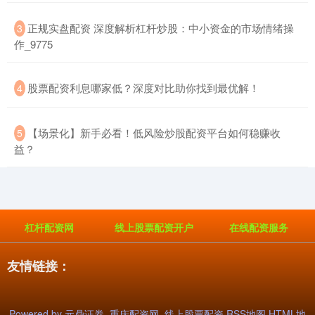
​正规实盘配资 深度解析杠杆炒股：中小资金的市场情绪操
3
作_9775
​股票配资利息哪家低？深度对比助你找到最优解！
4
基金指数
7235.56
+5.76
+0.08%
​【场景化】新手必看！低风险炒股配资平台如何稳赚收
5
益？
杠杆配资网
线上股票配资开户
在线配资服务
国债指数
229.63
+0.03
+0.01%
友情链接：
Powered by
元鼎证券_重庆配资网_线上股票配资
RSS地图
HTML地