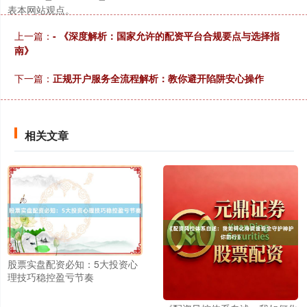
表本网站观点。
上一篇：
- 《深度解析：国家允许的配资平台合规要点与选择指
南》
下一篇：
正规开户服务全流程解析：教你避开陷阱安心操作
沪深300
4683.58
+32.27
+0.69%
相关文章
北证50
1124.29
+1.41
+0.13%
股票实盘配资必知：5大投资心
理技巧稳控盈亏节奏