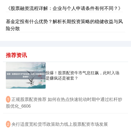
《股票融资流程详解：企业与个人申请条件有何不同？》
基金定投有什么优势？解析长期投资策略的稳健收益与风
险分散
推荐资讯
北证50
1124.25
+1.38
+0.12%
惊爆！股票配资牛市气息狂飙，此时入场
是赚疯还是被套？
​正规股票配资推荐 如何在热点快速轮动时期中通过杠杆炒
1
股优化_6606
创业板指
3558.96
+43.40
+1.23%
​央行适度宽松货币政策助力线上股票配资市场发展
2