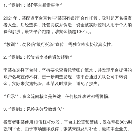
1. **案例1：某P平台暴雷事件**
2021年，某配资平台宣称与“某国有银行”合作托管，吸引超万名投资
者入金。后经查实，托管协议系伪造，资金被实际控制人用于个人消
费和炒股，最终平台跑路，涉案金额超10亿元。
**教训**：勿轻信“银行托管”宣传，需独立核实协议真实性。
2. **案例2：投资者李某的避险经验**
李某在选择平台时，坚持要求查看托管账户流水，并发现平台提供的
账户名与宣传不符。进一步调查发现，该平台通过关联公司中转资
金，实际未实施托管。李某及时撤资，避免了损失。
**启示**：资金流向核查是关键，任何模糊表述都需警惕。
3. **案例3：风控失效导致爆仓**
投资者张某使用10倍杠杆炒股，平台未设置预警线，仅在亏损80%时
强制平仓。由于市场连续跌停，张某未能及时补仓，最终本金全失。