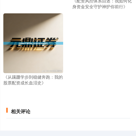
《配资风控体系自述：我如何化
身资金安全守护神护你前行》
创业板指
3558.45
+42.89
+1.22%
《从蹒跚学步到稳健奔跑：我的
股票配资成长血泪史》
基金指数
7235.49
+5.69
+0.08%
相关评论