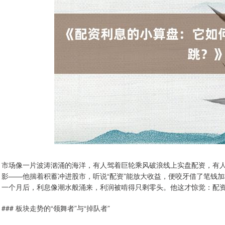
市场像一片波涛汹涌的海洋，有人驾着巨轮乘风破浪线上实盘配资，有
影——他揣着积蓄冲进股市，听说“配资”能放大收益，便咬牙借了笔钱加
一个月后，利息像潮水般涌来，利润被啃得只剩零头。他这才惊觉：配资
### 板块走势的“领舞者”与“掉队者”