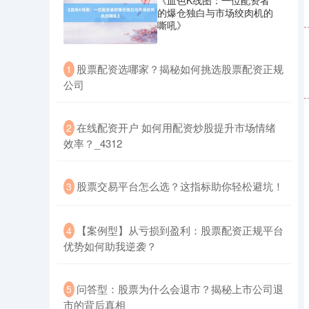
《血色K线图：一位配资者
的爆仓独白与市场绞肉机的
嘶吼》
​股票配资选哪家？揭秘如何挑选股票配资正规
1
公司
创业板指
3515.56
-19.58
-0.55%
​在线配资开户 如何用配资炒股提升市场情绪
2
效率？_4312
​股票交易平台怎么选？这指标助你轻松避坑！
3
​【案例型】从亏损到盈利：股票配资正规平台
4
基金指数
7229.80
-1.63
-0.02%
优势如何助我逆袭？
​问答型：股票为什么会退市？揭秘上市公司退
5
市的背后真相