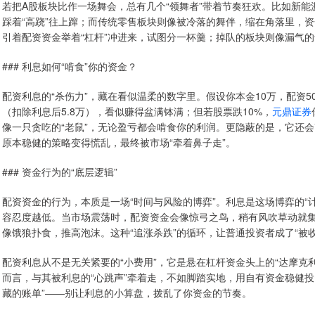
若把A股板块比作一场舞会，总有几个“领舞者”带着节奏狂欢。比如新
踩着“高跷”往上蹿；而传统零售板块则像被冷落的舞伴，缩在角落里，
引着配资资金举着“杠杆”冲进来，试图分一杯羹；掉队的板块则像漏气
### 利息如何“啃食”你的资金？
配资利息的“杀伤力”，藏在看似温柔的数字里。假设你本金10万，配资50
（扣除利息后5.8万），看似赚得盆满钵满；但若股票跌10%，
元鼎证券
像一只贪吃的“老鼠”，无论盈亏都会啃食你的利润。更隐蔽的是，它还
原本稳健的策略变得慌乱，最终被市场“牵着鼻子走”。
### 资金行为的“底层逻辑”
配资资金的行为，本质是一场“时间与风险的博弈”。利息是这场博弈的“
容忍度越低。当市场震荡时，配资资金会像惊弓之鸟，稍有风吹草动就集
像饿狼扑食，推高泡沫。这种“追涨杀跌”的循环，让普通投资者成了“被
配资利息从不是无关紧要的“小费用”，它是悬在杠杆资金头上的“达摩克
而言，与其被利息的“心跳声”牵着走，不如脚踏实地，用自有资金稳健投
藏的账单”——别让利息的小算盘，拨乱了你资金的节奏。