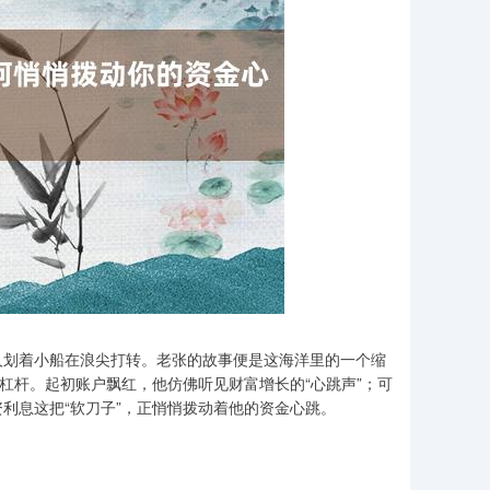
人划着小船在浪尖打转。老张的故事便是这海洋里的一个缩
杠杆。起初账户飘红，他仿佛听见财富增长的“心跳声”；可
利息这把“软刀子”，正悄悄拨动着他的资金心跳。