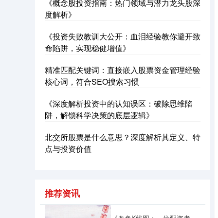
《概念股投资指南：热门领域与潜力龙头股深
度解析》
《投资失败教训大公开：血泪经验教你避开致
命陷阱，实现稳健增值》
精准匹配关键词：直接嵌入股票资金管理经验
核心词，符合SEO搜索习惯
沪深300
4651.31
-6.85
-0.15%
《深度解析投资中的认知误区：破除思维陷
阱，解锁科学决策的底层逻辑》
北交所股票是什么意思？深度解析其定义、特
点与投资价值
北证50
1122.88
+3.42
+0.30%
推荐资讯