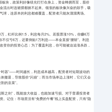
能源板块，政策利好像镁光灯打在身上，资金蜂拥而至，股价
资金流出时连裙摆都掀不起来。领涨的板块像兴奋的鼓手，吸
的气球，连原本的利息都难覆盖，配资者只能灰溜溜离场。
万，杠杆比例1:5，利息每月2%。若股票涨10%，你赚6万
你不仅亏6万，还要倒贴1万利息——本金直接“腰斩”。利息
会改变你的投资心态：为了覆盖利息，你可能被迫追涨杀跌，
计时器”——时间越长，利息成本越高，配资者对短期波动的
体撤退，导致股价“闪崩”；而当市场单边上涨时，它们又会
收割的韭菜”。
利斯之剑”，既能放大收益，也能加速亏损。对于普通投资者
资。记住：市场里没有“免费的午餐”线上实盘配资，只有“隐